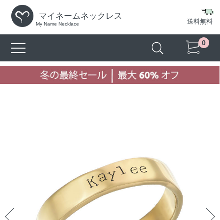
マイネームネックレス
送料無料
My Name Necklace
0