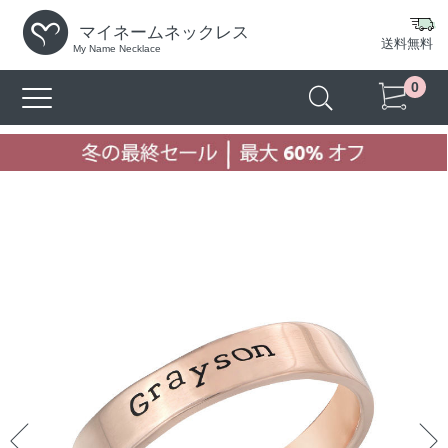
マイネームネックレス
送料無料
My Name Necklace
0