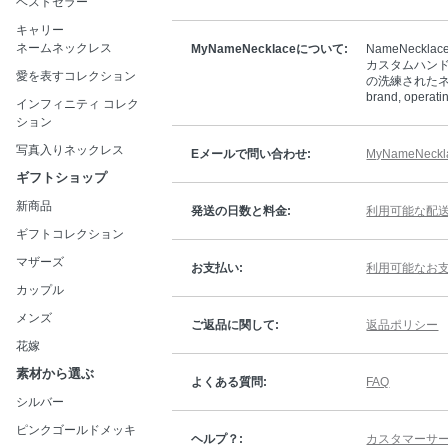
ベストセラー
キャリー
ネームネックレス
MyNameNecklaceについて:
NameNec
カスタムハン
愛を表すコレクション
の洗練されたネッ
brand, operati
インフィニティ コレク
ション
写真入りネックレス
Eメールで問い合わせ:
MyNameNeck
ギフトショップ
新商品
発送の日数と料金:
利用可能な配
ギフトコレクション
マザーズ
お支払い:
利用可能なお
カップル
メンズ
ご返品に関して:
返品ポリシー
花嫁
素材から選ぶ
よくある質問:
FAQ
シルバー
ピンクゴールドメッキ
ヘルプ？:
カスタマーサ