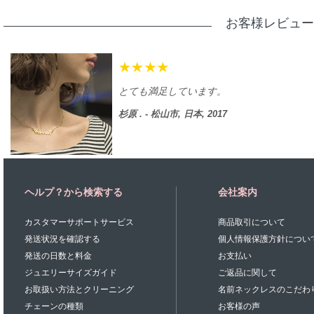
お客様レビュー
とても満足しています。
杉原 . - 松山市, 日本, 2017
ヘルプ？から検索する
会社案内
カスタマーサポートサービス
商品取引について
発送状況を確認する
個人情報保護方針につい
発送の日数と料金
お支払い
ジュエリーサイズガイド
ご返品に関して
お取扱い方法とクリーニング
名前ネックレスのこだわ
チェーンの種類
お客様の声