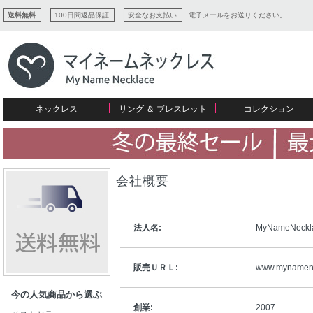
送料無料
100日間返品保証
安全なお支払い
電子メールをお送りください。
ネックレス
リング ＆ ブレスレット
コレクション
すべてコレクションを見る
リング
愛を表すコレクション
ネームプレビュー
マザーズ
ブレスレット
刻印ジュエリー
カップル
ネームネックレス
愛のブレスレット
イニシャルジュエリー
メンズ
キャリーネームネックレス
インフィニティ コレクション
彼女への贈り物
会社概要
ギフトコレクション
プチネームネックレス
誕生石コレクション
花嫁
バーネックレスコレクション
写真入りネックレス
法人名:
MyNameNeckl
ディスクとサークルのコレクション
販売ＵＲＬ:
www.mynamene
今の人気商品から選ぶ
創業:
2007