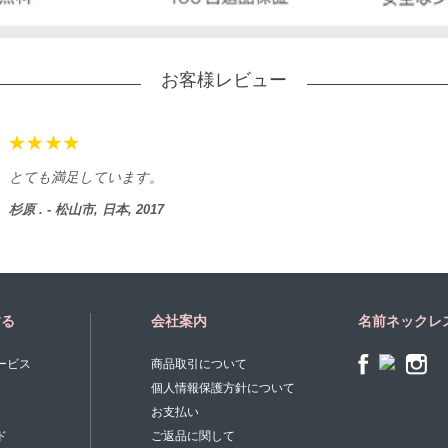
お客様レビュー
とても満足しています。
杉原 . - 松山市, 日本, 2017
する
会社案内
名前ネックレ
ービス
商品取引について
個人情報保護方針について
お支払い
ド
ご返品に関して