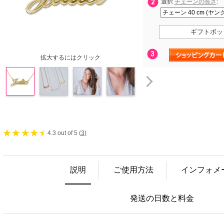
選択
チェーンの長さ
:
ギフトボッ
拡大するにはクリック
4.3 out of 5 (
3
)
説明
ご使用方法
インフォメ
発送の日数と料金