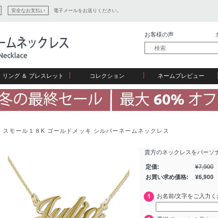
安全なお支払い
電子メールをお送りください。
お客様の声
リング ＆ ブレスレット
コレクション
ネームプレビュー
スモール１８K ゴールドメッキ シルバーネームネックレス
貴方のネックレスをパーソ
ション
定価:
¥
7,900
お買い求め価格:
¥
6,900
お名前/文字をご入力く