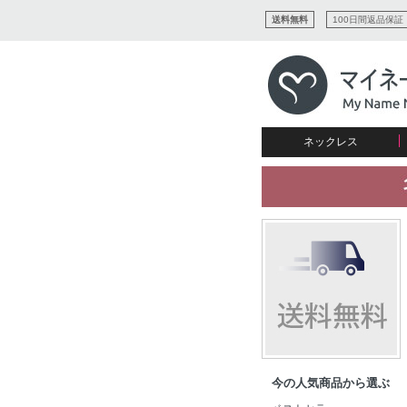
送料無料
100日間返品保証
ネックレス
すべてコレクションを見る
リング
愛を表すコレクション
ネームプレビュー
マザーズ
ブレスレット
刻印ジュエリー
カップル
ネームネックレス
愛のブレスレット
イニシャルジュエリー
メンズ
キャリーネームネックレス
インフィニティ コレクション
彼女への贈り物
ギフトコレクション
プチネームネックレス
誕生石コレクション
花嫁
バーネックレスコレクション
写真入りネックレス
ディスクとサークルのコレク
今の人気商品から選ぶ